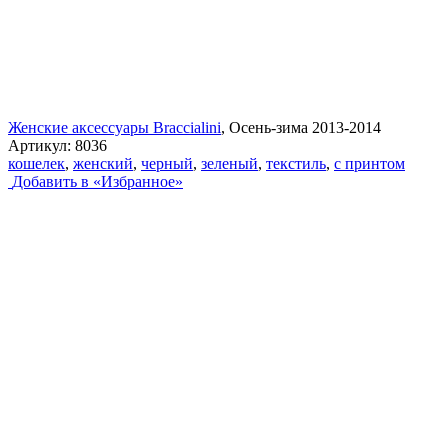
Женские аксессуары Braccialini
, Осень-зима 2013-2014
Артикул:
8036
кошелек
,
женский
,
черный
,
зеленый
,
текстиль
,
с принтом
Добавить в «Избранное»