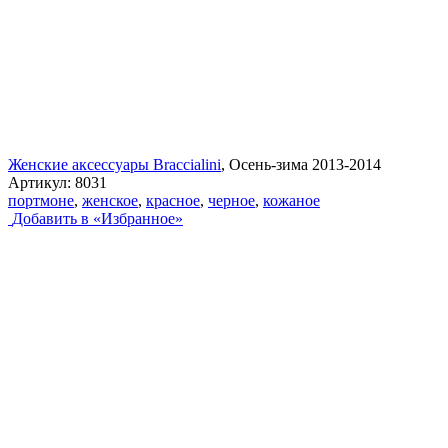
Женские аксессуары Braccialini
, Осень-зима 2013-2014
Артикул:
8031
портмоне
,
женское
,
красное
,
черное
,
кожаное
Добавить в «Избранное»