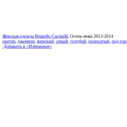
Женская одежда Brunello Cucinelli
, Осень-зима 2013-2014
свитер
,
джемпер
,
женский
,
серый
,
голубой
,
полосатый
,
под гор
Добавить в «Избранное»