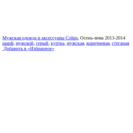
Мужская одежда и аксессуары Colins
, Осень-зима 2013-2014
шарф
,
мужской
,
серый
,
куртка
,
мужская
,
коричневая
,
стеганая
Добавить в «Избранное»