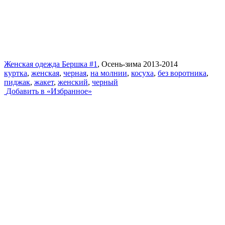
Женская одежда Бершка #1
, Осень-зима 2013-2014
куртка
,
женская
,
черная
,
на молнии
,
косуха
,
без воротника
,
пиджак
,
жакет
,
женский
,
черный
Добавить в «Избранное»