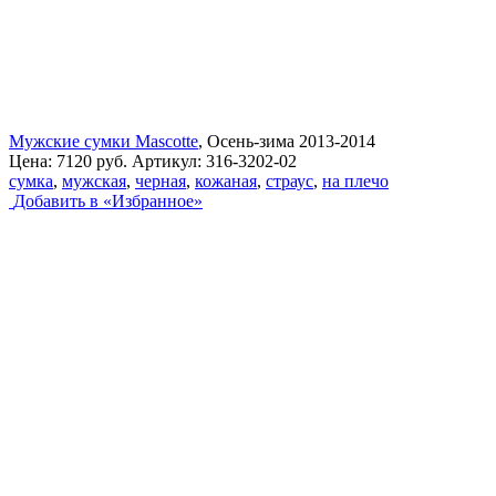
Мужские сумки Mascotte
, Осень-зима 2013-2014
Цена:
7120 руб.
Артикул:
316-3202-02
сумка
,
мужская
,
черная
,
кожаная
,
страус
,
на плечо
Добавить в «Избранное»