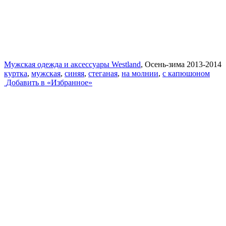
Мужская одежда и аксессуары Westland
, Осень-зима 2013-2014
куртка
,
мужская
,
синяя
,
стеганая
,
на молнии
,
с капюшоном
Добавить в «Избранное»