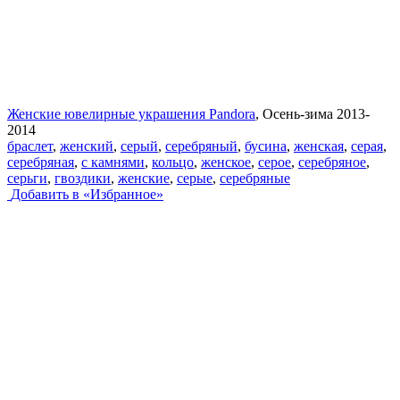
Женские ювелирные украшения Pandora
, Осень-зима 2013-
2014
браслет
,
женский
,
серый
,
серебряный
,
бусина
,
женская
,
серая
,
серебряная
,
с камнями
,
кольцо
,
женское
,
серое
,
серебряное
,
серьги
,
гвоздики
,
женские
,
серые
,
серебряные
Добавить в «Избранное»