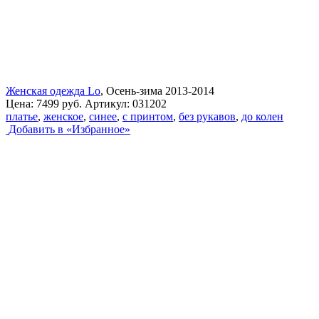
Женская одежда Lo
, Осень-зима 2013-2014
Цена:
7499 руб.
Артикул:
031202
платье
,
женское
,
синее
,
с принтом
,
без рукавов
,
до колен
Добавить в «Избранное»