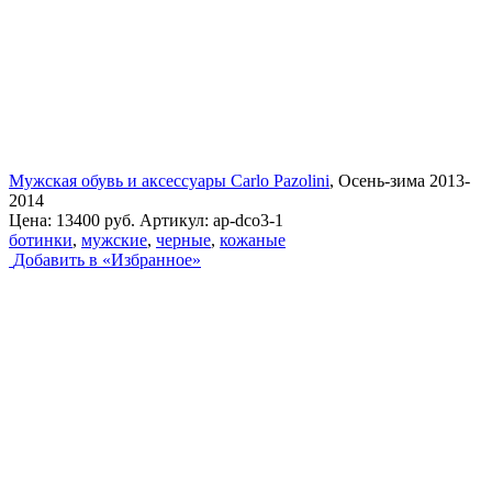
Мужская обувь и аксессуары Carlo Pazolini
, Осень-зима 2013-
2014
Цена:
13400 руб.
Артикул:
ap-dco3-1
ботинки
,
мужские
,
черные
,
кожаные
Добавить в «Избранное»