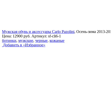
Мужская обувь и аксессуары Carlo Pazolini
, Осень-зима 2013-20
Цена:
12900 руб.
Артикул:
sf-cli6-1
ботинки
,
мужские
,
черные
,
кожаные
Добавить в «Избранное»