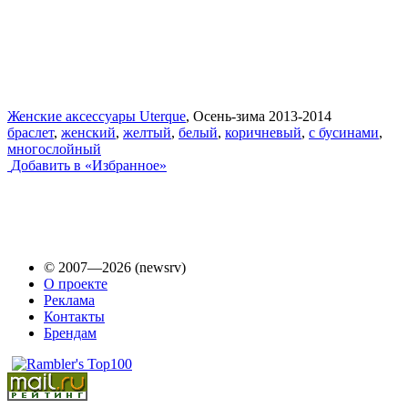
Женские аксессуары Uterque
, Осень-зима 2013-2014
браслет
,
женский
,
желтый
,
белый
,
коричневый
,
с бусинами
,
многослойный
Добавить в «Избранное»
© 2007—2026 (newsrv)
О проекте
Реклама
Контакты
Брендам