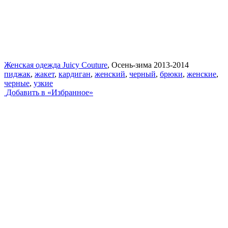
Женская одежда Juicy Couture
, Осень-зима 2013-2014
пиджак
,
жакет
,
кардиган
,
женский
,
черный
,
брюки
,
женские
,
черные
,
узкие
Добавить в «Избранное»