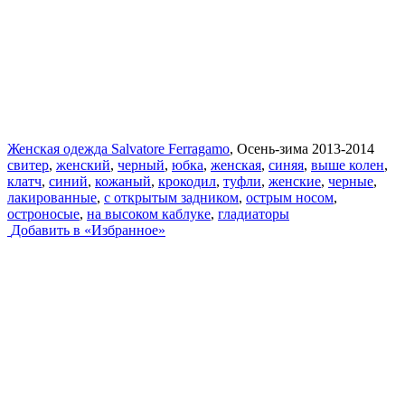
Женская одежда Salvatore Ferragamo
, Осень-зима 2013-2014
свитер
,
женский
,
черный
,
юбка
,
женская
,
синяя
,
выше колен
,
клатч
,
синий
,
кожаный
,
крокодил
,
туфли
,
женские
,
черные
,
лакированные
,
с открытым задником
,
острым носом
,
остроносые
,
на высоком каблуке
,
гладиаторы
Добавить в «Избранное»