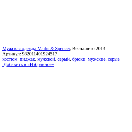
Мужская одежда Marks & Spencer
, Весна-лето 2013
Артикул:
982011401924517
костюм
,
пиджак
,
мужской
,
серый
,
брюки
,
мужские
,
серые
Добавить в «Избранное»