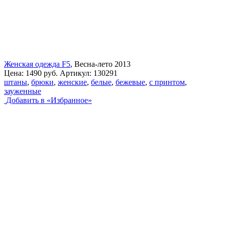
Женская одежда F5
, Весна-лето 2013
Цена:
1490 руб.
Артикул:
130291
штаны
,
брюки
,
женские
,
белые
,
бежевые
,
с принтом
,
зауженные
Добавить в «Избранное»