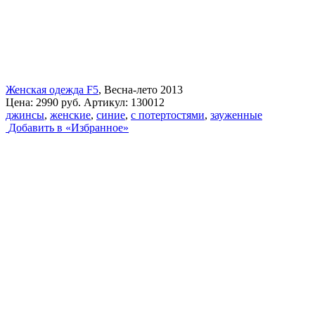
Женская одежда F5
, Весна-лето 2013
Цена:
2990 руб.
Артикул:
130012
джинсы
,
женские
,
синие
,
с потертостями
,
зауженные
Добавить в «Избранное»