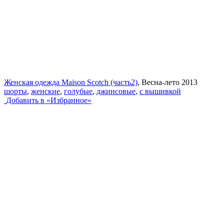
Женская одежда Maison Scotch (часть2)
, Весна-лето 2013
шорты
,
женские
,
голубые
,
джинсовые
,
с вышивкой
Добавить в «Избранное»