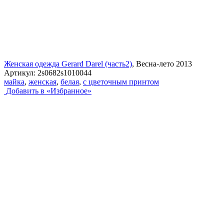
Женская одежда Gerard Darel (часть2)
, Весна-лето 2013
Артикул:
2s0682s1010044
майка
,
женская
,
белая
,
с цветочным принтом
Добавить в «Избранное»