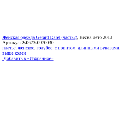
Женская одежда Gerard Darel (часть2)
, Весна-лето 2013
Артикул:
2s0673s0970030
платье
,
женское
,
голубое
,
с принтом
,
длинными рукавами
,
выше колен
Добавить в «Избранное»