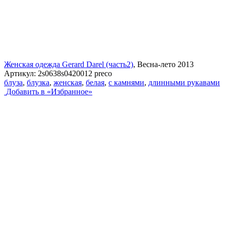
Женская одежда Gerard Darel (часть2)
, Весна-лето 2013
Артикул:
2s0638s0420012 preco
блуза
,
блузка
,
женская
,
белая
,
с камнями
,
длинными рукавами
Добавить в «Избранное»