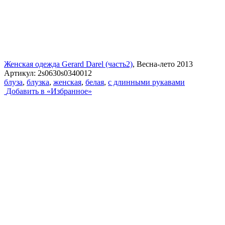
Женская одежда Gerard Darel (часть2)
, Весна-лето 2013
Артикул:
2s0630s0340012
блуза
,
блузка
,
женская
,
белая
,
с длинными рукавами
Добавить в «Избранное»