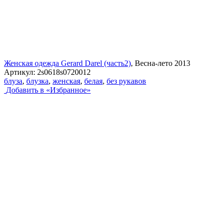
Женская одежда Gerard Darel (часть2)
, Весна-лето 2013
Артикул:
2s0618s0720012
блуза
,
блузка
,
женская
,
белая
,
без рукавов
Добавить в «Избранное»