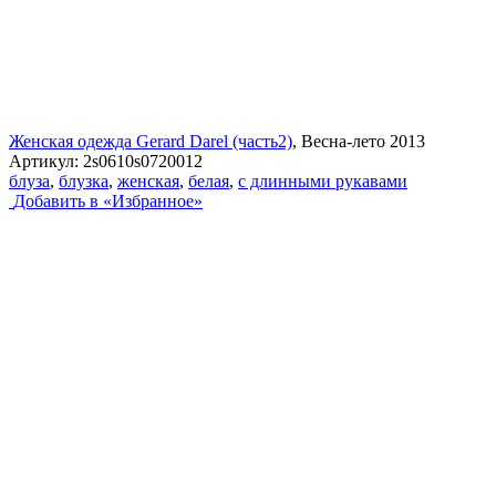
Женская одежда Gerard Darel (часть2)
, Весна-лето 2013
Артикул:
2s0610s0720012
блуза
,
блузка
,
женская
,
белая
,
с длинными рукавами
Добавить в «Избранное»