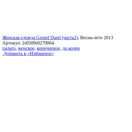
Женская одежда Gerard Darel (часть2)
, Весна-лето 2013
Артикул:
2s0509s0270064
пальто
,
женское
,
коричневое
,
до колен
Добавить в «Избранное»