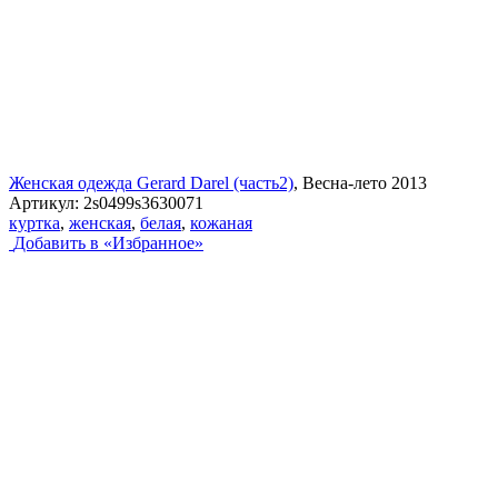
Женская одежда Gerard Darel (часть2)
, Весна-лето 2013
Артикул:
2s0499s3630071
куртка
,
женская
,
белая
,
кожаная
Добавить в «Избранное»