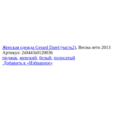
Женская одежда Gerard Darel (часть2)
, Весна-лето 2013
Артикул:
2s0443s0120036
пиджак
,
женский
,
белый
,
полосатый
Добавить в «Избранное»