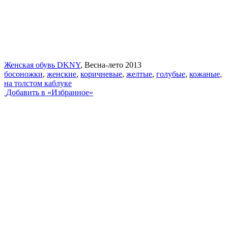
Женская обувь DKNY
, Весна-лето 2013
босоножки
,
женские
,
коричневые
,
желтые
,
голубые
,
кожаные
,
на толстом каблуке
Добавить в «Избранное»