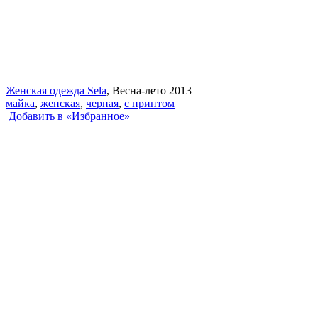
Женская одежда Sela
, Весна-лето 2013
майка
,
женская
,
черная
,
с принтом
Добавить в «Избранное»