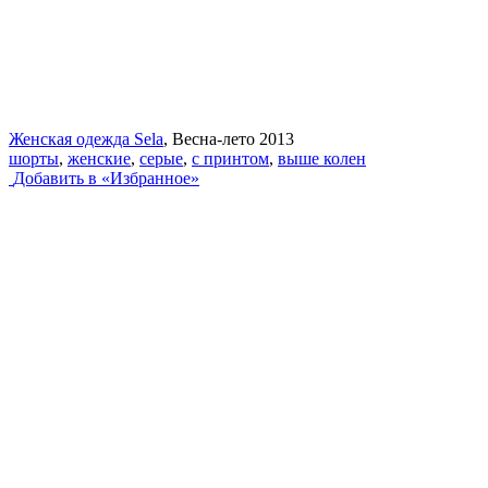
Женская одежда Sela
, Весна-лето 2013
шорты
,
женские
,
серые
,
с принтом
,
выше колен
Добавить в «Избранное»