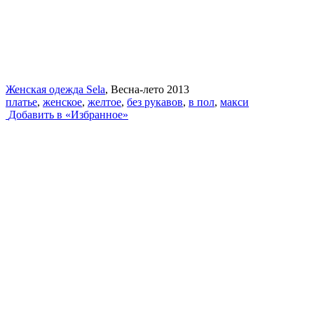
Женская одежда Sela
, Весна-лето 2013
платье
,
женское
,
желтое
,
без рукавов
,
в пол
,
макси
Добавить в «Избранное»