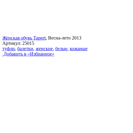
Женская обувь Tapeet
, Весна-лето 2013
Артикул:
25015
туфли
,
балетки
,
женские
,
белые
,
кожаные
Добавить в «Избранное»