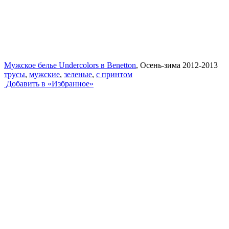
Мужское белье Undercolors в Benetton
, Осень-зима 2012-2013
трусы
,
мужские
,
зеленые
,
с принтом
Добавить в «Избранное»