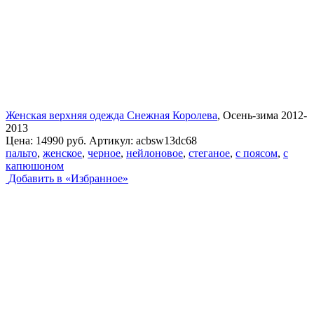
Женская верхняя одежда Снежная Королева
, Осень-зима 2012-
2013
Цена:
14990 руб.
Артикул:
acbsw13dс68
пальто
,
женское
,
черное
,
нейлоновое
,
стеганое
,
с поясом
,
с
капюшоном
Добавить в «Избранное»