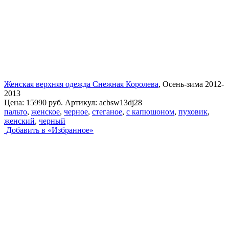
Женская верхняя одежда Снежная Королева
, Осень-зима 2012-
2013
Цена:
15990 руб.
Артикул:
acbsw13dj28
пальто
,
женское
,
черное
,
стеганое
,
с капюшоном
,
пуховик
,
женский
,
черный
Добавить в «Избранное»