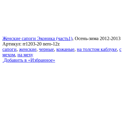
Женские сапоги Эконика (часть1)
, Осень-зима 2012-2013
Артикул:
rr1203-20 nero-12z
сапоги
,
женские
,
черные
,
кожаные
,
на толстом каблуке
,
с
мехом
,
на меху
Добавить в «Избранное»