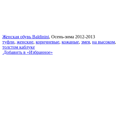
Женская обувь Baldinini
, Осень-зима 2012-2013
туфли
,
женские
,
коричневые
,
кожаные
,
змея
,
на высоком
,
толстом каблуке
Добавить в «Избранное»