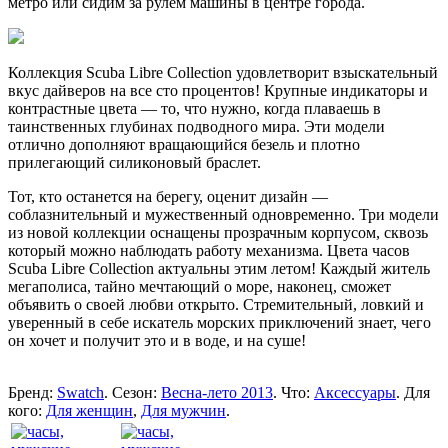
метро или сидим за рулем машины в центре города.
Коллекция Scuba Libre Collection удовлетворит взыскательный
вкус дайверов на все сто процентов! Крупные индикаторы и
контрастные цвета — то, что нужно, когда плаваешь в
таинственных глубинах подводного мира. Эти модели
отлично дополняют вращающийся безель и плотно
прилегающий силиконовый браслет.
Тот, кто останется на берегу, оценит дизайн —
соблазнительный и мужественный одновременно. Три модели
из новой коллекции оснащены прозрачным корпусом, сквозь
который можно наблюдать работу механизма. Цвета часов
Scuba Libre Collection актуальны этим летом! Каждый житель
мегаполиса, тайно мечтающий о море, наконец, сможет
объявить о своей любви открыто. Стремительный, ловкий и
уверенный в себе искатель морских приключений знает, чего
он хочет и получит это и в воде, и на суше!
Бренд:
Swatch
. Сезон:
Весна-лето 2013
. Что:
Аксессуары
. Для
кого:
Для женщин
,
Для мужчин
.