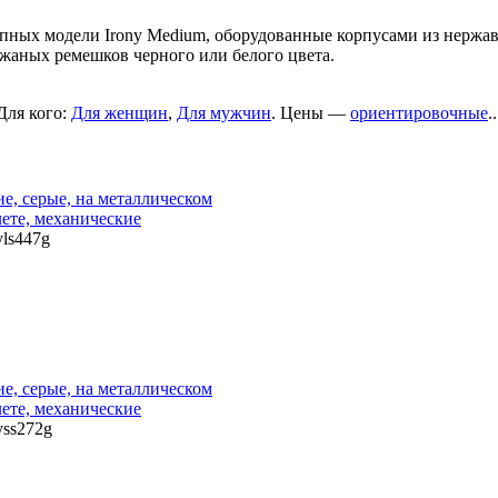
лепных модели Irony Medium, оборудованные корпусами из нержа
жаных ремешков черного или белого цвета.
 Для кого:
Для женщин
,
Для мужчин
. Цены —
ориентировочные
..
yls447g
yss272g