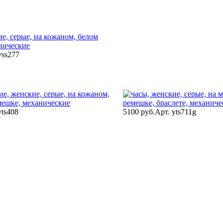
yss277
yts408
5100 руб.
Арт. yts711g