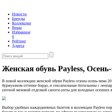
Новости
Бренды
Коллекции
Вещи
Избранное
0
Рейтинг
Адреса
Женская обувь Payless,
Осень-
В новой коллекции женской обуви Payless сезона осень-зима 
буржуазном оттенке бордо, и сексапильные ботильоны с леоп
уютной меховой отделкой сапоги-унты для холодных осенних в
Выбор удобных каждодневных балеток в коллекции Payless по
бежевых так и хочется порхать по офисным коридорам на завис