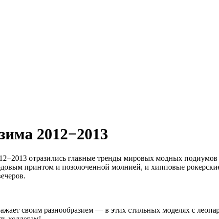
зима 2012−2013
2012−2013 отразились главные тренды мировых модных подиумов
ардовым принтом и позолоченной молнией, и хипповые рокерски
ечеров.
ражает своим разнообразием — в этих стильных моделях с лео
ть коллегам!