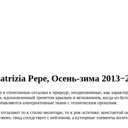
trizia Pepe,
Осень-зима 2013−
ур и спонтанные отсылки к природе, неоднозначные, как характ
м, вдохновленный трепетом крыльев и мгновением, когда из буто
добавляются альтернативные ткани с техническим прошлым.
тсылают то к стилю милитари, то к рок-эстетике, константой о
ужево, твид соседствует с нейлоном, а кутюрные элементы впле