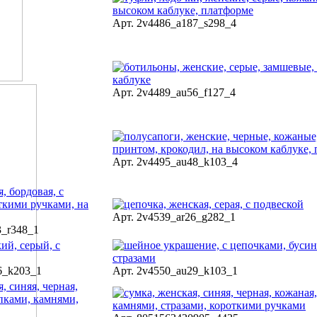
Арт. 2v4486_a187_s298_4
Арт. 2v4489_au56_f127_4
Арт. 2v4495_au48_k103_4
Арт. 2v4539_ar26_g282_1
3_r348_1
6_k203_1
Арт. 2v4550_au29_k103_1