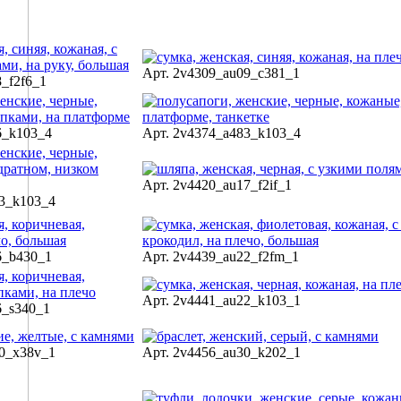
Арт. 2v4309_au09_c381_1
8_f2f6_1
6_k103_4
Арт. 2v4374_a483_k103_4
Арт. 2v4420_au17_f2if_1
83_k103_4
6_b430_1
Арт. 2v4439_au22_f2fm_1
Арт. 2v4441_au22_k103_1
6_s340_1
30_x38v_1
Арт. 2v4456_au30_k202_1