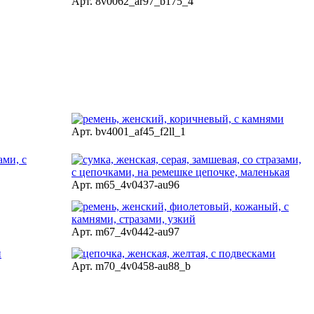
Арт. 8v0062_ar97_b175_4
Арт. bv4001_af45_f2ll_1
Арт. m65_4v0437-au96
Арт. m67_4v0442-au97
Арт. m70_4v0458-au88_b