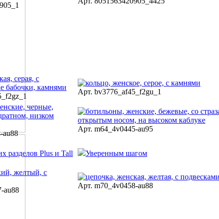
Арт. 8051563420905_4425
0905_1
Арт. bv3776_af45_f2gu_1
5_f2gz_1
Арт. m64_4v0445-au95
-au88
х разделов Plus и Tall
Уверенным шагом
Арт. m70_4v0458-au88
7-au88