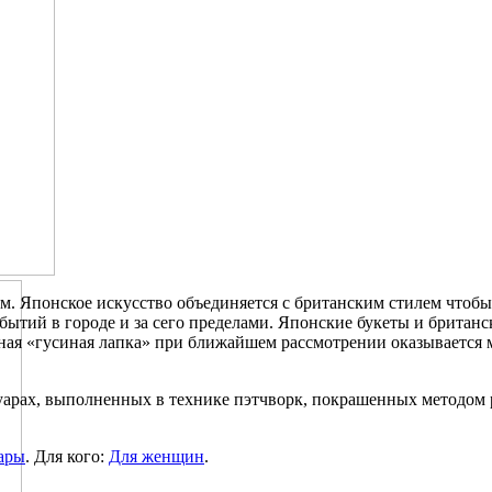
дом. Японское искусство объединяется с британским стилем чтоб
ытий в городе и за сего пределами. Японские букеты и британс
чная «гусиная лапка» при ближайшем рассмотрении оказывается
суарах, выполненных в технике пэтчворк, покрашенных методо
ары
. Для кого:
Для женщин
.