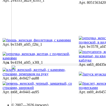
Арт. 2v4553_au29_k103_1
Арт. 805156342
Арт. bv3349_af45_f2hi_1
Арт. bv3578_af4
Арт. bv4194_af45_x30l_1
Арт. m63_40435s
Запуск мужски
Арт. m66_4v0427-au88
Арт. m68_4v0441-au95
Арт. m69_4v045
© 2007—2026 (newsrv)