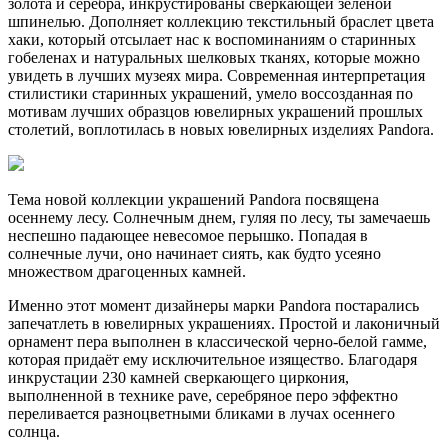
золота и серебра, инкрустированы сверкающей зелёной
шпинелью. Дополняет коллекцию текстильный браслет цвета
хаки, который отсылает нас к воспоминаниям о старинных
гобеленах и натуральных шелковых тканях, которые можно
увидеть в лучших музеях мира. Современная интерпретация
стилистики старинных украшений, умело воссозданная по
мотивам лучших образцов ювелирных украшений прошлых
столетий, воплотилась в новых ювелирных изделиях Pandora.
Тема новой коллекции украшений Pandora посвящена
осеннему лесу. Солнечным днем, гуляя по лесу, ты замечаешь
неспешно падающее невесомое перышко. Попадая в
солнечные лучи, оно начинает сиять, как будто усеяно
множеством драгоценных камней.
Именно этот момент дизайнеры марки Pandora постарались
запечатлеть в ювелирных украшениях. Простой и лаконичный
орнамент пера выполнен в классической черно-белой гамме,
которая придаёт ему исключительное изящество. Благодаря
инкрустации 230 камней сверкающего циркония,
выполненной в технике pave, серебряное перо эффектно
переливается разноцветными бликами в лучах осеннего
солнца.