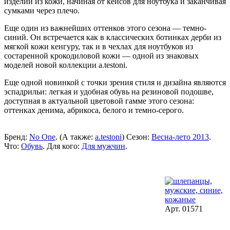
изделий из кожи, начиная от кейсов для ноутбука и заканчивая
сумками через плечо.
Еще один из важнейших оттенков этого сезона — темно-
синий. Он встречается как в классических ботинках дерби из
мягкой кожи кенгуру, так и в чехлах для ноутбуков из
состаренной крокодиловой кожи — одной из знаковых
моделей новой коллекции a.testoni.
Еще одной новинкой с точки зрения стиля и дизайна являются
эспадрильи: легкая и удобная обувь на резиновой подошве,
доступная в актуальной цветовой гамме этого сезона:
оттенках денима, абрикоса, белого и темно-серого.
Бренд:
No One
. (А также:
a.testoni
) Сезон:
Весна-лето 2013
.
Что:
Обувь
. Для кого:
Для мужчин
.
Арт. 01571