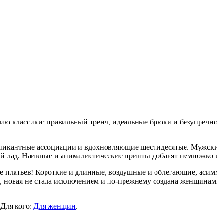
ию классики: правильный тренч, идеальные брюки и безупречно-
а, пикантные ассоциации и вдохновляющие шестидесятые. Мужск
й лад. Наивные и анималистические принты добавят немножко иг
е платьев! Короткие и длинные, воздушные и облегающие, асим
af, новая не стала исключением и по-прежнему создана женщина
 Для кого:
Для женщин
.