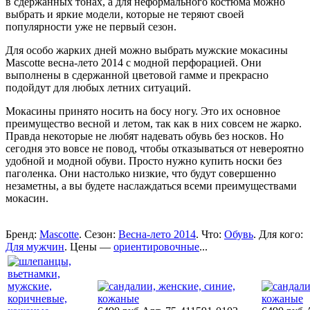
в сдержанных тонах, а для неформального костюма можно
выбрать и яркие модели, которые не теряют своей
популярности уже не первый сезон.
Для особо жарких дней можно выбрать мужские мокасины
Mascotte весна-лето 2014 с модной перфорацией. Они
выполнены в сдержанной цветовой гамме и прекрасно
подойдут для любых летних ситуаций.
Мокасины принято носить на босу ногу. Это их основное
преимущество весной и летом, так как в них совсем не жарко.
Правда некоторые не любят надевать обувь без носков. Но
сегодня это вовсе не повод, чтобы отказываться от невероятно
удобной и модной обуви. Просто нужно купить носки без
паголенка. Они настолько низкие, что будут совершенно
незаметны, а вы будете наслаждаться всеми преимуществами
мокасин.
Бренд:
Mascotte
. Сезон:
Весна-лето 2014
. Что:
Обувь
. Для кого:
Для мужчин
. Цены —
ориентировочные
...