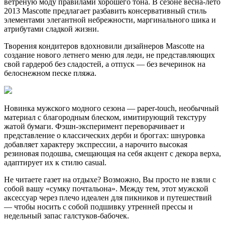
ветреную моду правилами хорошего тона. В сезоне весна-лето
2013 Mascotte предлагает разбавить консервативный стиль
элементами элегантной небрежности, маргинального шика и
атрибутами сладкой жизни.
Творения кондитеров вдохновили дизайнеров Mascotte на
создание нового летнего меню для леди, не представляющих
свой гардероб без сладостей, а отпуск — без вечеринок на
белоснежном песке пляжа.
Новинка мужского модного сезона — paper-touch, необычный
материал с благородным блеском, имитирующий текстуру
жатой бумаги. Фэшн-эксперимент переворачивает и
представление о классических дерби и броггах: шнуровка
добавляет характеру экспрессии, а нарочито высокая
резиновая подошва, смещающая на себя акцент с декора верха,
адаптирует их к стилю casual.
Не читаете газет на отдыхе? Возможно, Вы просто не взяли с
собой вашу «сумку почтальона». Между тем, этот мужской
аксессуар через плечо идеален для пикников и путешествий
— чтобы носить с собой подшивку утренней прессы и
недельный запас галстуков-бабочек.