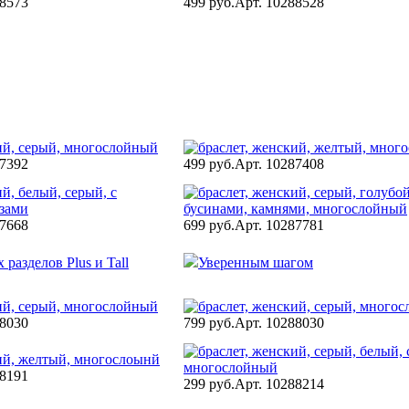
88573
499 руб.
Арт. 10288528
87392
499 руб.
Арт. 10287408
87668
699 руб.
Арт. 10287781
разделов Plus и Tall
Уверенным шагом
88030
799 руб.
Арт. 10288030
88191
299 руб.
Арт. 10288214