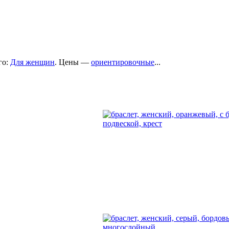
го:
Для женщин
. Цены —
ориентировочные
...