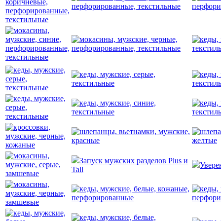
Запуск мужских разделов Plus и
Увере
Tall