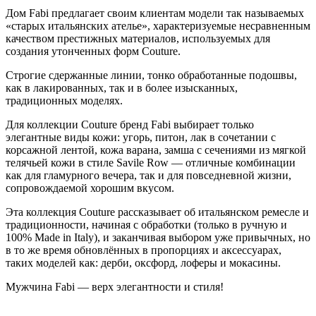
Дом Fabi предлагает своим клиентам модели так называемых
«старых итальянских ателье», характеризуемые несравненным
качеством престижных материалов, используемых для
создания утонченных форм Couture.
Строгие сдержанные линии, тонко обработанные подошвы,
как в лакированных, так и в более изысканных,
традиционных моделях.
Для коллекции Couture бренд Fabi выбирает только
элегантные виды кожи: угорь, питон, лак в сочетании с
корсажной лентой, кожа варана, замша с сечениями из мягкой
телячьей кожи в стиле Savile Row — отличные комбинации
как для гламурного вечера, так и для повседневной жизни,
сопровождаемой хорошим вкусом.
Эта коллекция Couture рассказывает об итальянском ремесле и
традиционности, начиная с обработки (только в ручную и
100% Made in Italy), и заканчивая выбором уже привычных, но
в то же время обновлённых в пропорциях и аксессуарах,
таких моделей как: дерби, оксфорд, лоферы и мокасины.
Мужчина Fabi — верх элегантности и стиля!