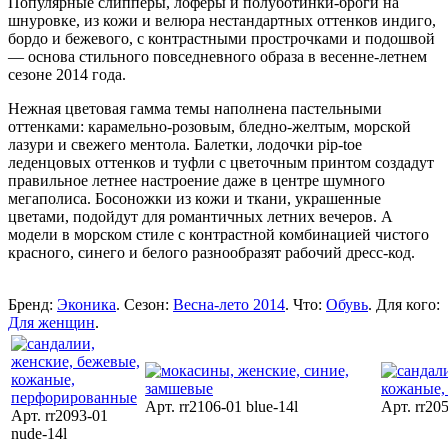
Популярные слипперы, лоферы и полуботинки-броги на
шнуровке, из кожи и велюра нестандартных оттенков индиго,
бордо и бежевого, с контрастными прострочками и подошвой
— основа стильного повседневного образа в весенне-летнем
сезоне 2014 года.
Нежная цветовая гамма темы наполнена пастельными
оттенками: карамельно-розовым, бледно-желтым, морской
лазури и свежего ментола. Балетки, лодочки pip-toe
леденцовых оттенков и туфли с цветочным принтом создадут
правильное летнее настроение даже в центре шумного
мегаполиса. Босоножки из кожи и ткани, украшенные
цветами, подойдут для романтичных летних вечеров. А
модели в морском стиле с контрастной комбинацией чистого
красного, синего и белого разнообразят рабочий дресс-код.
Бренд:
Эконика
. Сезон:
Весна-лето 2014
. Что:
Обувь
. Для кого:
Для женщин
.
Арт. rr2106-01 blue-14l
Арт. rr205
Арт. rr2093-01
nude-14l