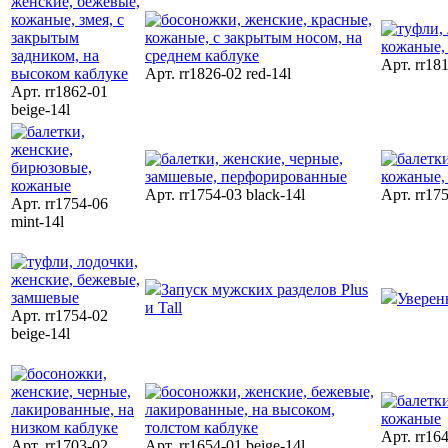
Арт. rr181
Арт. rr1826-02 red-14l
Арт. rr1862-01
beige-14l
Арт. rr1754-03 black-14l
Арт. rr175
Арт. rr1754-06
mint-14l
Запуск мужских разделов Plus
Уверен
и Tall
Арт. rr1754-02
beige-14l
Арт. rr164
Арт. rr1703-02
Арт. rr1654-01 beige-14l