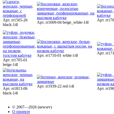
Арт. rr1565-26
Арт. rr170
Арт. rr1609-04 beige_white-14l
black-14l
Арт. rr171
Арт. rr1710-01 white-14l
Арт. rr1705-01
beige-14l
Арт. rr1939-22 red-14l
Арт. rr1813-06
Арт. rr19
black-14l
© 2007—2026 (newsrv)
О проекте